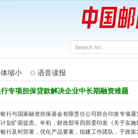
搜索
返
回
企业中长期融资难题
限责任公司联合印发专项通知，细化银担
上
部等四部委印发《关于实施民间投资专项
一
素，组建工作团队，于政策发布次日就落
版
元，投放金额及户数均居国有大行前列。
商，今年初，企业启动绿色生产线升级改
下
储银行陕西省分行了解到企业诉求后，迅
一
贷款，满足企业长期用款需求，帮助企业从
版