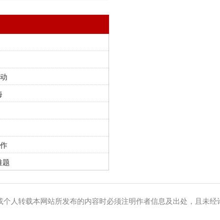
所发布的内容时必须注明作者信息及出处，且未经许可不得用于任何商业行为。关于
《中国邮政报》社有限公司版权所有
邮发代号 1-100 国内统一刊号 CN11-0028
和不良信息举报电话： 010-83161158 举报邮箱：
news@chinapost.com.cn
京ICP备15035540号-2 京公网安备110401400186号