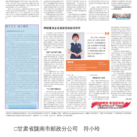
□甘肃省陇南市邮政分公司 符小玲